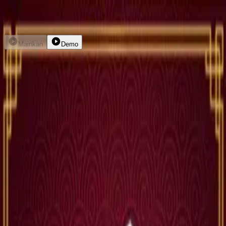
Daftar
Masuk
Mainkan
Demo
Dragon Bonus Baccarat
pragmatic
kembali
18TOTO Slot Gacor Resmi:
Mudah Menang & Bonus
New Member 100%
Dalam dunia hiburan online yang semakin
berkembang,
18TOTO
hadir sebagai destinasi utama
bagi para penggemar game slot. Platform ini bukan
sekadar situs judi biasa, melainkan sebuah arena