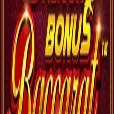
dan kegembiraan.
Bagi para member baru yang bergabung, 18TOTO
menyambut dengan tawaran yang sangat
menggiurkan, yaitu
Bonus New Member 100%
.
Bonus ini langsung dikreditkan ke akun Anda setelah
melakukan deposit pertama, secara efektif
menggandakan modal awal yang Anda miliki. Dengan
modal yang lebih besar, kesempatan untuk
mengeksplorasi berbagai jenis permainan slot dan
meraih kemenangan pun menjadi lebih lebar. Bonus
ini merupakan bentuk apresiasi 18TOTO kepada para
pemainnya dan langkah awal yang sempurna untuk
memulai petualangan judi online Anda dengan cara
yang paling menguntungkan.
Tidak berhenti di situ, 18TOTO juga dikenal dengan
kemudahan dalam proses klaim kemenangan. Sistem
withdraw yang cepat dan mudah diproses
memastikan bahwa hasil kemenangan Anda dapat