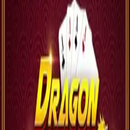
terpercaya yang telah mengantongi lisensi resmi
untuk menjamin keamanan dan keadilan setiap
transaksi serta permainan. Dengan status "Resmi" ini,
para pemain dapat fokus menikmati pengalaman
bermain tanpa perlu khawatir akan kecurangan,
menciptakan lingkungan berjudi yang aman dan
nyaman. Keberadaan 18TOTO menjawab kebutuhan
akan sebuah platform yang tidak hanya
menyenangkan tetapi juga dapat diandalkan.
Salah satu daya tarik terbesar dari 18TOTO adalah
koleksi
game slot
yang dikenal sangat "gacor". Istilah
"gacor" (yang berarti "sering memberikan
kemenangan") di sini bukanlah sekadar janji,
melainkan sebuah reputasi yang dibangun dari
penyediaan game-game slot dari developer ternama
dunia. Slot-server yang digunakan memiliki RTP
(Return to Player) tinggi, yang berarti persentase
kembalinya kemenangan kepada pemain lebih besar.
Hal ini secara signifikan meningkatkan peluang Anda
untuk meraih jackpot dan kemenangan besar,
menjadikan setiap putaran penuh dengan harapan