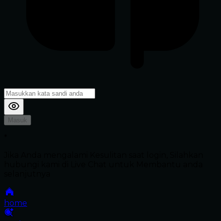
Masuk
*
Jika Anda mengalami Kesulitan saat login, Silahkan
hubungi kami di Live Chat untuk Membantu anda
selanjutnya
home