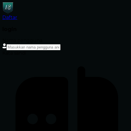
Daftar
login
Nama pengguna
Kata sandi