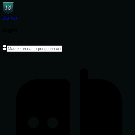
Daftar
login
Nama pengguna
Kata sandi