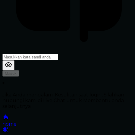
Masuk
*
Jika Anda mengalami Kesulitan saat login, Silahkan
hubungi kami di Live Chat untuk Membantu anda
selanjutnya
home