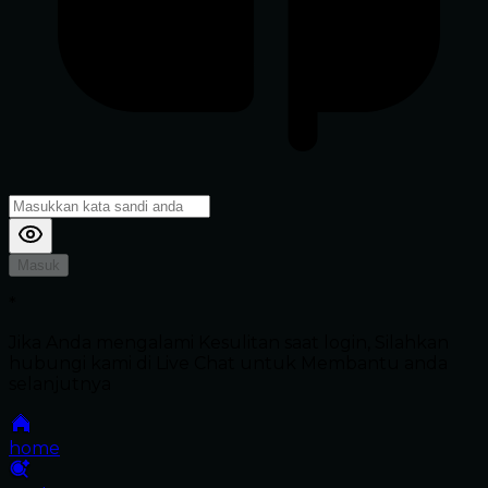
Masuk
*
Jika Anda mengalami Kesulitan saat login, Silahkan
hubungi kami di Live Chat untuk Membantu anda
selanjutnya
home