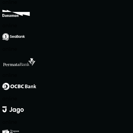
online
online
online
online
online
online