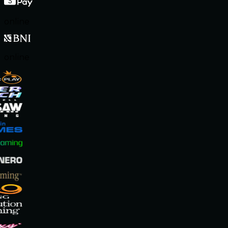
online
online