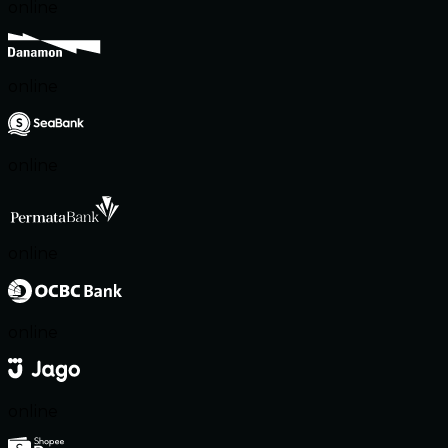
online
online
online
online
online
online