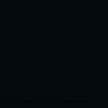
© 2025 Copyright
18TOTO
. All rights reserved.