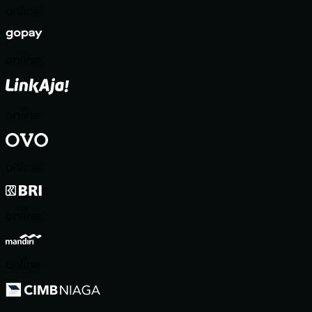
online
online
online
online
online
online