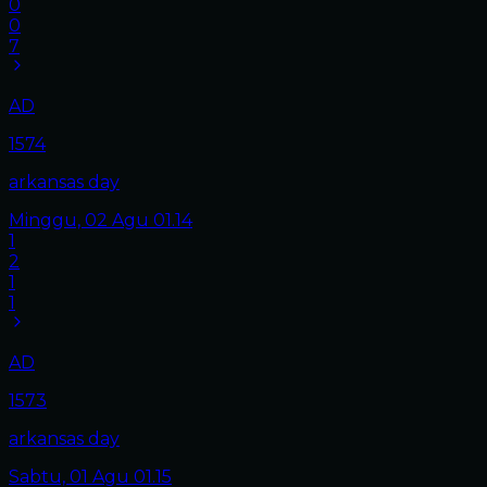
0
0
7
AD
1574
arkansas day
Minggu, 02 Agu
01.14
1
2
1
1
AD
1573
arkansas day
Sabtu, 01 Agu
01.15