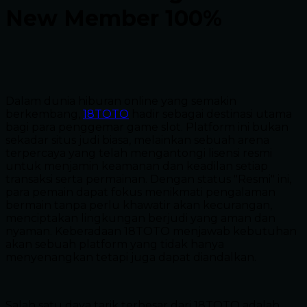
New Member 100%
Dalam dunia hiburan online yang semakin
berkembang,
18TOTO
hadir sebagai destinasi utama
bagi para penggemar game slot. Platform ini bukan
sekadar situs judi biasa, melainkan sebuah arena
terpercaya yang telah mengantongi lisensi resmi
untuk menjamin keamanan dan keadilan setiap
transaksi serta permainan. Dengan status "Resmi" ini,
para pemain dapat fokus menikmati pengalaman
bermain tanpa perlu khawatir akan kecurangan,
menciptakan lingkungan berjudi yang aman dan
nyaman. Keberadaan 18TOTO menjawab kebutuhan
akan sebuah platform yang tidak hanya
menyenangkan tetapi juga dapat diandalkan.
Salah satu daya tarik terbesar dari 18TOTO adalah