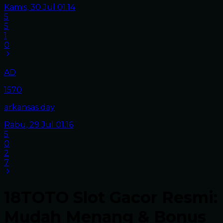
Kamis, 30 Jul
01.14
5
5
1
0
AD
1570
arkansas day
Rabu, 29 Jul
01.16
5
0
2
7
18TOTO Slot Gacor Resmi:
Mudah Menang & Bonus