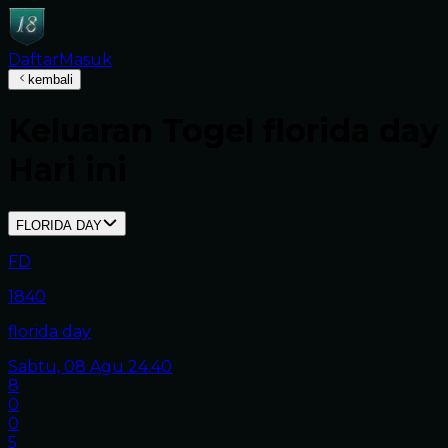
Daftar
Masuk
kembali
Keluaran Togel
florida day
Hari ini
FLORIDA DAY
FD
1840
florida day
Sabtu, 08 Agu
24.40
8
0
0
5