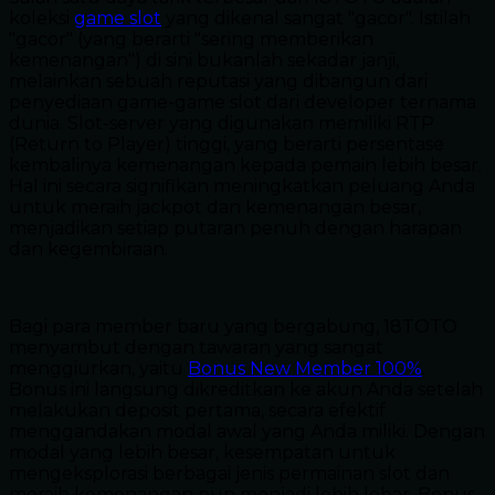
koleksi
game slot
yang dikenal sangat "gacor". Istilah
"gacor" (yang berarti "sering memberikan
kemenangan") di sini bukanlah sekadar janji,
melainkan sebuah reputasi yang dibangun dari
penyediaan game-game slot dari developer ternama
dunia. Slot-server yang digunakan memiliki RTP
(Return to Player) tinggi, yang berarti persentase
kembalinya kemenangan kepada pemain lebih besar.
Hal ini secara signifikan meningkatkan peluang Anda
untuk meraih jackpot dan kemenangan besar,
menjadikan setiap putaran penuh dengan harapan
dan kegembiraan.
Bagi para member baru yang bergabung, 18TOTO
menyambut dengan tawaran yang sangat
menggiurkan, yaitu
Bonus New Member 100%
.
Bonus ini langsung dikreditkan ke akun Anda setelah
melakukan deposit pertama, secara efektif
menggandakan modal awal yang Anda miliki. Dengan
modal yang lebih besar, kesempatan untuk
mengeksplorasi berbagai jenis permainan slot dan
meraih kemenangan pun menjadi lebih lebar. Bonus