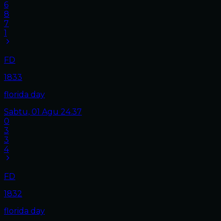
6
8
7
1
FD
1833
florida day
Sabtu, 01 Agu
24.37
0
3
3
4
FD
1832
florida day