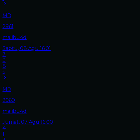
MD
2961
malibu4d
Sabtu, 08 Agu
16.01
7
3
8
5
MD
2960
malibu4d
Jumat, 07 Agu
16.00
4
1
3