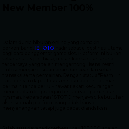
New Member 100%
Dalam dunia hiburan online yang semakin
berkembang,
18TOTO
hadir sebagai destinasi utama
bagi para penggemar game slot. Platform ini bukan
sekadar situs judi biasa, melainkan sebuah arena
terpercaya yang telah mengantongi lisensi resmi
untuk menjamin keamanan dan keadilan setiap
transaksi serta permainan. Dengan status "Resmi" ini,
para pemain dapat fokus menikmati pengalaman
bermain tanpa perlu khawatir akan kecurangan,
menciptakan lingkungan berjudi yang aman dan
nyaman. Keberadaan 18TOTO menjawab kebutuhan
akan sebuah platform yang tidak hanya
menyenangkan tetapi juga dapat diandalkan.
Salah satu daya tarik terbesar dari 18TOTO adalah