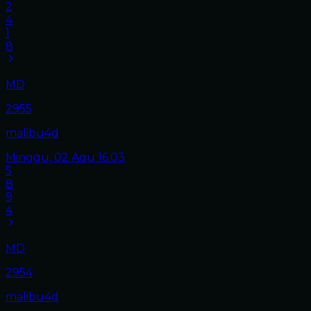
2
4
1
8
MD
2955
malibu4d
Minggu, 02 Agu
16.03
5
8
9
4
MD
2954
malibu4d