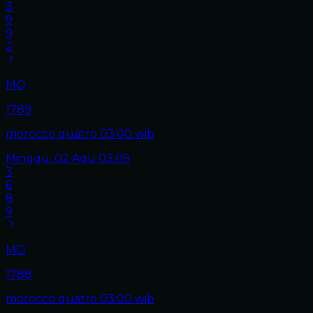
3
9
9
2
MO
1789
morocco quatro 03:00 wib
Minggu, 02 Agu
03.09
3
6
8
9
MO
1788
morocco quatro 03:00 wib