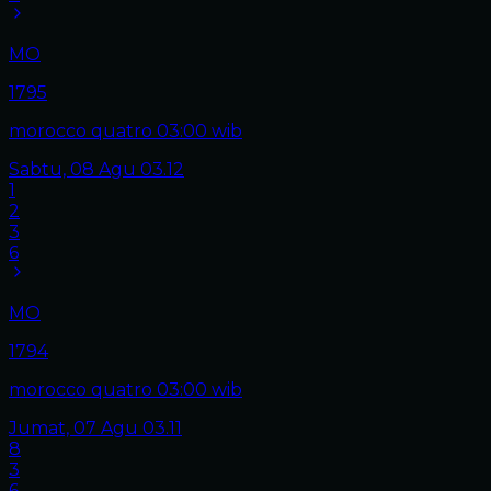
MO
1795
morocco quatro 03:00 wib
Sabtu, 08 Agu
03.12
1
2
3
6
MO
1794
morocco quatro 03:00 wib
Jumat, 07 Agu
03.11
8
3
6