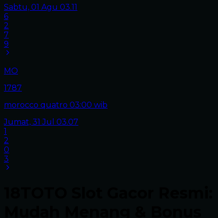
Sabtu, 01 Agu
03.11
6
2
7
9
MO
1787
morocco quatro 03:00 wib
Jumat, 31 Jul
03.07
1
2
0
3
18TOTO Slot Gacor Resmi:
Mudah Menang & Bonus