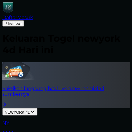
Daftar
Masuk
kembali
Keluaran Togel
newyork
4d
Hari ini
Saksikan langsung hasil live draw resmi dari
sumbernya
NEWYORK 4D
NY