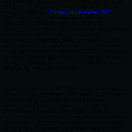
Bagi para member baru yang bergabung, 18TOTO
menyambut dengan tawaran yang sangat
menggiurkan, yaitu
Bonus New Member 100%
.
Bonus ini langsung dikreditkan ke akun Anda setelah
melakukan deposit pertama, secara efektif
menggandakan modal awal yang Anda miliki. Dengan
modal yang lebih besar, kesempatan untuk
mengeksplorasi berbagai jenis permainan slot dan
meraih kemenangan pun menjadi lebih lebar. Bonus
ini merupakan bentuk apresiasi 18TOTO kepada para
pemainnya dan langkah awal yang sempurna untuk
memulai petualangan judi online Anda dengan cara
yang paling menguntungkan.
Tidak berhenti di situ, 18TOTO juga dikenal dengan
kemudahan dalam proses klaim kemenangan. Sistem
withdraw yang cepat dan mudah diproses
memastikan bahwa hasil kemenangan Anda dapat
dinikmati dalam waktu yang singkat. Layanan
customer service yang profesional dan responsif siap
membantu 24 jam non-stop, siap menjawab segala
kendala dan pertanyaan yang Anda miliki. Dari segi