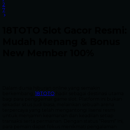
2
7
18TOTO Slot Gacor Resmi:
Mudah Menang & Bonus
New Member 100%
Dalam dunia hiburan online yang semakin
berkembang,
18TOTO
hadir sebagai destinasi utama
bagi para penggemar game slot. Platform ini bukan
sekadar situs judi biasa, melainkan sebuah arena
terpercaya yang telah mengantongi lisensi resmi
untuk menjamin keamanan dan keadilan setiap
transaksi serta permainan. Dengan status "Resmi" ini,
para pemain dapat fokus menikmati pengalaman