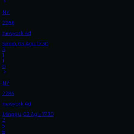
NY
2286
newyork 4d
Senin, 03 Agu
17.30
3
1
1
0
NY
2285
newyork 4d
Minggu, 02 Agu
17.30
2
5
6