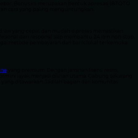
lebar. Bonus ini merupakan bentuk apresiasi 18TOTO
gan cara yang paling menguntungkan.
hdraw yang cepat dan mudah diproses memastikan
esional dan responsif siap membantu 24 jam non-stop,
bagai metode pembayaran dari bank lokal terkemuka
ine
yang premium. Dengan jaminan lisensi resmi,
 ini layak menjadi pilihan utama. Gabung sekarang
ang ditawarkan. Jadilah bagian dari komunitas