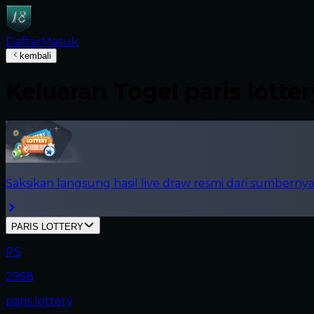
Daftar
Masuk
kembali
Keluaran Togel
paris lotter
Saksikan langsung hasil live draw resmi dari sumberny
PARIS LOTTERY
PS
2958
paris lottery