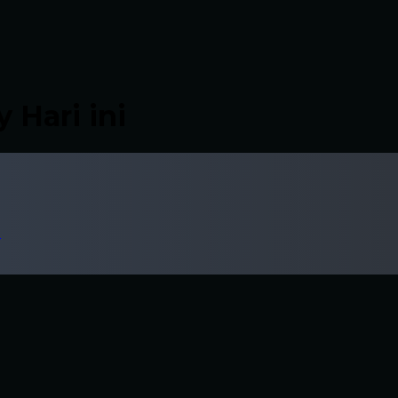
y
Hari ini
a