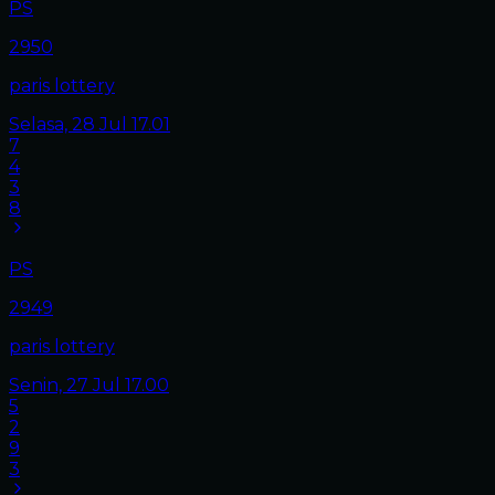
PS
2950
paris lottery
Selasa, 28 Jul
17.01
7
4
3
8
PS
2949
paris lottery
Senin, 27 Jul
17.00
5
2
9
3