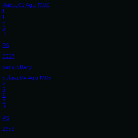
Rabu, 05 Agu
17.00
1
1
6
5
PS
2957
paris lottery
Selasa, 04 Agu
17.05
2
5
9
2
PS
2956