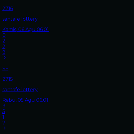
2716
santafe lottery
Kamis, 06 Agu
06.01
0
2
2
9
SF
2715
santafe lottery
Rabu, 05 Agu
06.01
3
5
1
7