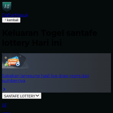
Daftar
Masuk
kembali
Keluaran Togel
santafe
lottery
Hari ini
Saksikan langsung hasil live draw resmi dari
sumbernya
SANTAFE LOTTERY
SF