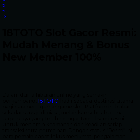
5
5
18TOTO Slot Gacor Resmi:
Mudah Menang & Bonus
New Member 100%
Dalam dunia hiburan online yang semakin
berkembang,
18TOTO
hadir sebagai destinasi utama
bagi para penggemar game slot. Platform ini bukan
sekadar situs judi biasa, melainkan sebuah arena
terpercaya yang telah mengantongi lisensi resmi
untuk menjamin keamanan dan keadilan setiap
transaksi serta permainan. Dengan status "Resmi" ini,
para pemain dapat fokus menikmati pengalaman