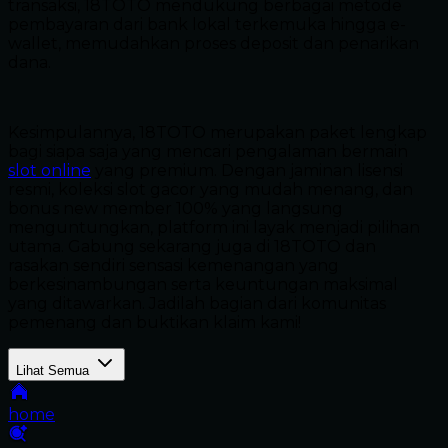
transaksi, 18TOTO mendukung berbagai metode
pembayaran dari bank lokal terkemuka hingga e-
wallet, memudahkan proses deposit dan penarikan
dana.
Kesimpulannya, 18TOTO merupakan paket lengkap
bagi siapa saja yang mencari pengalaman bermain
slot online
yang premium. Dengan jaminan lisensi
resmi, koleksi slot gacor yang mudah menang, dan
bonus new member 100% yang langsung
menguntungkan, platform ini layak menjadi pilihan
utama. Gabung sekarang juga di 18TOTO dan
rasakan sendiri sensasi kemenangan yang
berkesinambungan serta keuntungan maksimal
yang ditawarkan. Jadilah bagian dari komunitas
pemenang dan buktikan klaim kami!
Lihat Semua
home