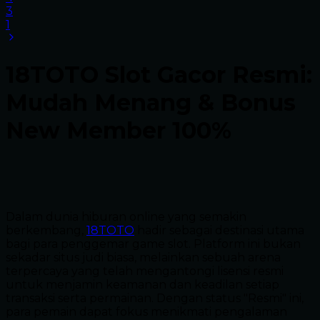
3
1
18TOTO Slot Gacor Resmi:
Mudah Menang & Bonus
New Member 100%
Dalam dunia hiburan online yang semakin
berkembang,
18TOTO
hadir sebagai destinasi utama
bagi para penggemar game slot. Platform ini bukan
sekadar situs judi biasa, melainkan sebuah arena
terpercaya yang telah mengantongi lisensi resmi
untuk menjamin keamanan dan keadilan setiap
transaksi serta permainan. Dengan status "Resmi" ini,
para pemain dapat fokus menikmati pengalaman