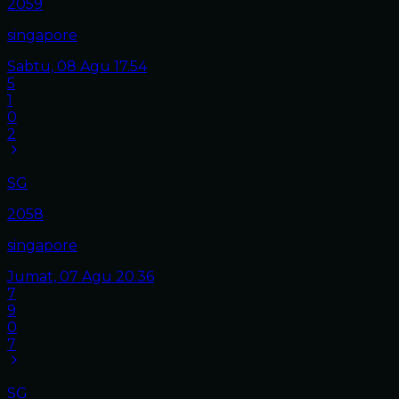
2059
singapore
Sabtu, 08 Agu
17.54
5
1
0
2
SG
2058
singapore
Jumat, 07 Agu
20.36
7
9
0
7
SG