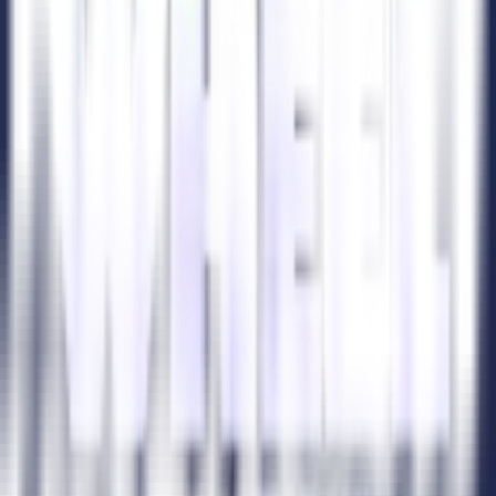
transaksi serta permainan. Dengan status "Resmi" ini,
para pemain dapat fokus menikmati pengalaman
bermain tanpa perlu khawatir akan kecurangan,
menciptakan lingkungan berjudi yang aman dan
nyaman. Keberadaan 18TOTO menjawab kebutuhan
akan sebuah platform yang tidak hanya
menyenangkan tetapi juga dapat diandalkan.
Salah satu daya tarik terbesar dari 18TOTO adalah
koleksi
game slot
yang dikenal sangat "gacor". Istilah
"gacor" (yang berarti "sering memberikan
kemenangan") di sini bukanlah sekadar janji,
melainkan sebuah reputasi yang dibangun dari
penyediaan game-game slot dari developer ternama
dunia. Slot-server yang digunakan memiliki RTP
(Return to Player) tinggi, yang berarti persentase
kembalinya kemenangan kepada pemain lebih besar.
Hal ini secara signifikan meningkatkan peluang Anda
untuk meraih jackpot dan kemenangan besar,
menjadikan setiap putaran penuh dengan harapan
dan kegembiraan.