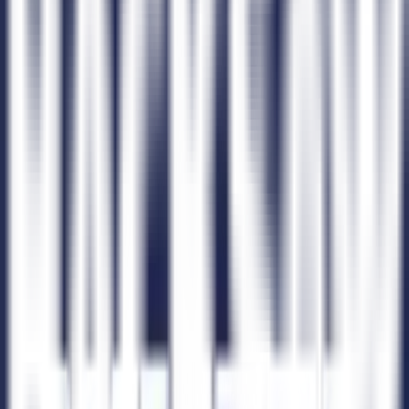
Wheel
Hacksaw
3
/
3
Game
Page
1
of
1
18TOTO Slot Gacor Resmi:
Mudah Menang & Bonus
New Member 100%
Dalam dunia hiburan online yang semakin
berkembang,
18TOTO
hadir sebagai destinasi utama
bagi para penggemar game slot. Platform ini bukan
sekadar situs judi biasa, melainkan sebuah arena
terpercaya yang telah mengantongi lisensi resmi
untuk menjamin keamanan dan keadilan setiap