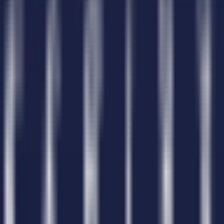
kendala dan pertanyaan yang Anda miliki. Dari segi
transaksi, 18TOTO mendukung berbagai metode
pembayaran dari bank lokal terkemuka hingga e-
wallet, memudahkan proses deposit dan penarikan
dana.
Kesimpulannya, 18TOTO merupakan paket lengkap
bagi siapa saja yang mencari pengalaman bermain
slot online
yang premium. Dengan jaminan lisensi
resmi, koleksi slot gacor yang mudah menang, dan
bonus new member 100% yang langsung
menguntungkan, platform ini layak menjadi pilihan
utama. Gabung sekarang juga di 18TOTO dan
rasakan sendiri sensasi kemenangan yang
berkesinambungan serta keuntungan maksimal
yang ditawarkan. Jadilah bagian dari komunitas
pemenang dan buktikan klaim kami!
Lihat Semua
home