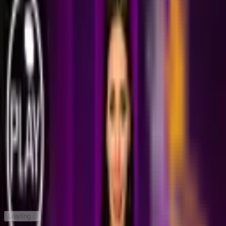
Spaceman
Pragmatic Play
Speed Baccarat 1
Pragmatic Play
Treasure Island
Pragmatic Play
Turkish Roulette
Pragmatic Play
Roulette Macao
Pragmatic Play
Roulette 1
Pragmatic Play
German Roulette
Pragmatic Play
Mega Wheel
Pragmatic Play
Mega Roulette
Pragmatic Play
Roulette 2 Extra Time
Pragmatic Play
Sweet Bonanza CandyLand
Pragmatic Play
PowerUP Roulette
Pragmatic Play
Speed Baccarat 2
Pragmatic Play
Russian Roulette
Pragmatic Play
Dragon Tiger
Pragmatic Play
Baccarat 1
Pragmatic Play
Baccarat 2
Pragmatic Play
Money Time
Pragmatic Play
Speed Baccarat 3
Pragmatic Play
Italian Roulette
Pragmatic Play
Romanian Roulette
Pragmatic Play
ONE Blackjack 1
Pragmatic Play
Loading...