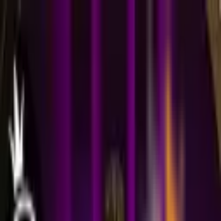
Daftar
Masuk
casino
Cari Permainan
super sic bo
clash of clans super scatter super rich
mines+
world cup 2026
koi gate
crash game
for you
slot
live casino
4
arcade
fishing
2603
635
104
21
Provider :
All
Filter :
TERKENAL
Clash of Clans Crash Mania SUPER RICH
SUPER RICH
Auto Roulette
Pragmatic Play