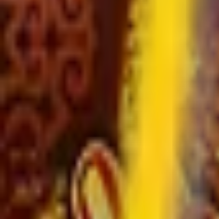
24
/
67
Game
Page
1
of
3
18TOTO Slot Gacor Resm
Dalam dunia hiburan online yang semakin berkemban
biasa, melainkan sebuah arena terpercaya yang telah 
status "Resmi" ini, para pemain dapat fokus menikma
nyaman. Keberadaan 18TOTO menjawab kebutuhan akan
Salah satu daya tarik terbesar dari 18TOTO adalah kole
bukanlah sekadar janji, melainkan sebuah reputasi ya
memiliki RTP (Return to Player) tinggi, yang berarti 
Anda untuk meraih jackpot dan kemenangan besar, m