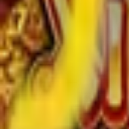
Bagi para member baru yang bergabung, 18TOTO men
dikreditkan ke akun Anda setelah melakukan deposit 
kesempatan untuk mengeksplorasi berbagai jenis perm
kepada para pemainnya dan langkah awal yang sempu
Tidak berhenti di situ, 18TOTO juga dikenal dengan
bahwa hasil kemenangan Anda dapat dinikmati dalam w
siap menjawab segala kendala dan pertanyaan yang An
hingga e-wallet, memudahkan proses deposit dan pena
Kesimpulannya, 18TOTO merupakan paket lengkap bag
koleksi slot gacor yang mudah menang, dan bonus ne
juga di 18TOTO dan rasakan sendiri sensasi kemenang
pemenang dan buktikan klaim kami!
Lihat Semua
home