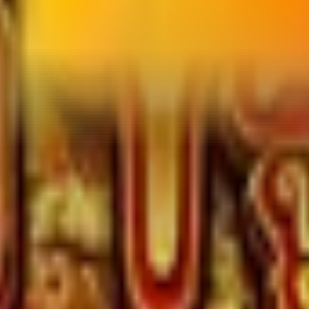
yambut dengan tawaran yang sangat menggiurkan, ya
pertama, secara efektif menggandakan modal awal yang 
ainan slot dan meraih kemenangan pun menjadi lebih 
rna untuk memulai petualangan judi online Anda den
 kemudahan dalam proses klaim kemenangan. Sistem wit
aktu yang singkat. Layanan customer service yang prof
da miliki. Dari segi transaksi, 18TOTO mendukung ber
rikan dana.
i siapa saja yang mencari pengalaman bermain
slot onl
w member 100% yang langsung menguntungkan, platform
an yang berkesinambungan serta keuntungan maksimal y