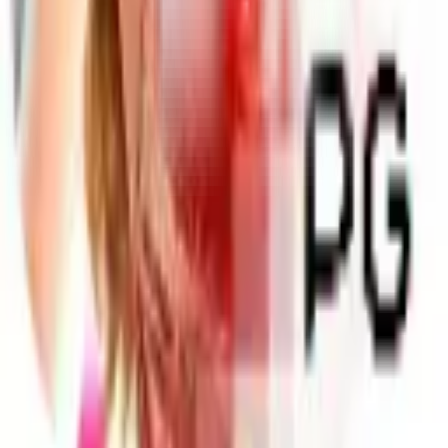
transaksi, 18TOTO mendukung berbagai metode
pembayaran dari bank lokal terkemuka hingga e-
wallet, memudahkan proses deposit dan penarikan
dana.
Kesimpulannya, 18TOTO merupakan paket lengkap
bagi siapa saja yang mencari pengalaman bermain
slot online
yang premium. Dengan jaminan lisensi
resmi, koleksi slot gacor yang mudah menang, dan
bonus new member 100% yang langsung
menguntungkan, platform ini layak menjadi pilihan
utama. Gabung sekarang juga di 18TOTO dan
rasakan sendiri sensasi kemenangan yang
berkesinambungan serta keuntungan maksimal
yang ditawarkan. Jadilah bagian dari komunitas
pemenang dan buktikan klaim kami!
Lihat Semua
home