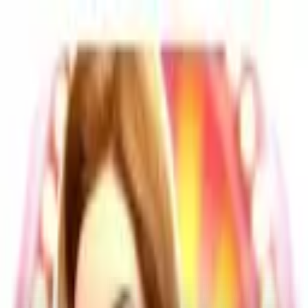
Daftar
Masuk
casino
Cari Permainan
world cup 2026
koi gate
lightning baccarat
clash of clans super scatter super rich
fury of anubis
crash game
for you
slot
live casino
4
arcade
fishing
2603
635
104
21
Provider :
PG Soft
Filter :
TERKENAL
Mahjong Ways
PG Soft
Mahjong Ways 2
PG Soft